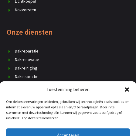
Lichtkoepel
Nokvorsten
Onze diensten
Dakreparatie
Dakrenovatie
Dakreiniging
Dakinspectie
Dak vervangen
Toestemming beheren
Schoorsteenrenovatie
Om de beste ervaringen te bieden, gebruiken wij technologieën zoals cookies om
Daklekkage
informatie over uw apparaat op te slaan en/of te raadplegen. Door in te
Dakisolatie
stemmen met deze technologieën kunnen wij gegevens zoals surfgedrag of
unieke ID's op deze site verwerken.
Dakgoten
Kosten dakdekker
Accepteren